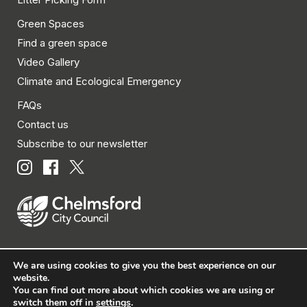
Green Spaces
Find a green space
Video Gallery
Climate and Ecological Emergency
FAQs
Contact us
Subscribe to our newsletter
We are using cookies to give you the best experience on our
© Chelmsford City Council 2026 All rights reserved.
website.
You can find out more about which cookies we are using or
|
Policies
|
Privacy
|
Disclaimer
|
Accessibility
|
Site
switch them off in
settings
.